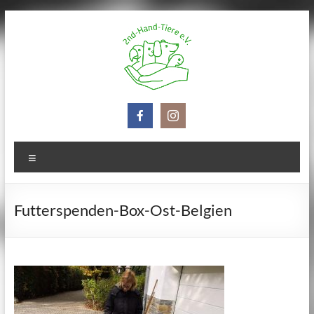
Zum
Inhalt
springen
2nd-
Hand-
Tiere
Menü
e.V.
Futterspenden-Box-Ost-Belgien