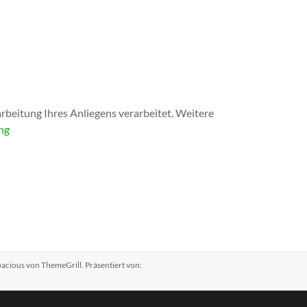
eitung Ihres Anliegens verarbeitet. Weitere
ng
pacious
von ThemeGrill. Präsentiert von: