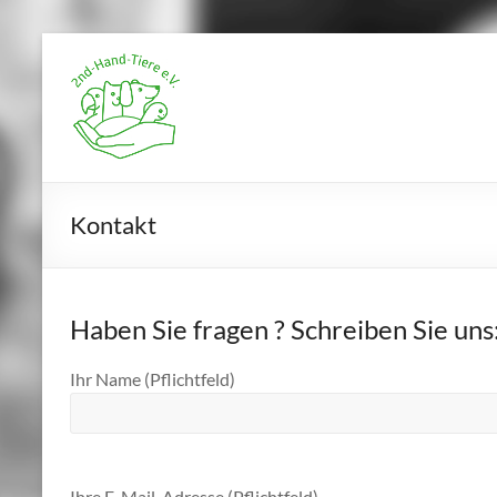
Zum
Inhalt
2nd-
springen
Hand-
Tiere
e.V.
Kontakt
Haben Sie fragen ? Schreiben Sie uns
Ihr Name (Pflichtfeld)
Ihre E-Mail-Adresse (Pflichtfeld)