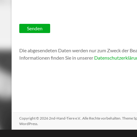
B
B
i
i
t
t
t
t
e
Die abgesendeten Daten werden nur zum Zweck der Bearb
e
l
Informationen finden Sie in unserer
Datenschutzerkläru
l
a
a
s
s
s
s
e
e
d
d
i
i
e
e
s
s
Copyright © 2026
2nd-Hand-Tiere e.V.
. Alle Rechte vorbehalten. Theme
S
e
WordPress
.
e
s
s
F