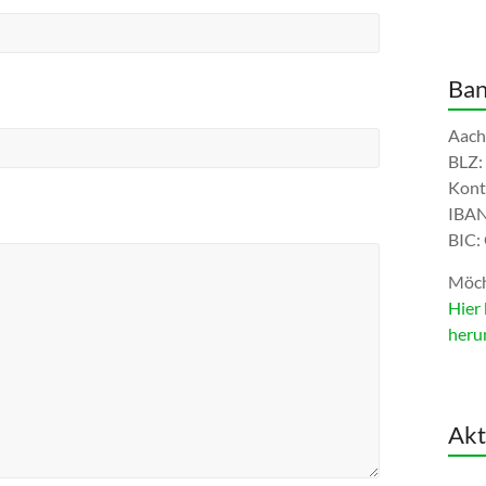
Ban
Aach
BLZ:
Kont
IBAN
BIC
Möch
Hier 
heru
Akt