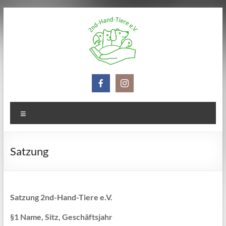
Zum
Inhalt
springen
2nd-
Hand-
Tiere
Menü
e.V.
Satzung
Satzung 2nd-Hand-Tiere e.V.
§1 Name, Sitz, Geschäftsjahr