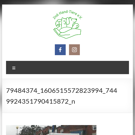
Zum
Inhalt
springen
2nd-
Hand-
Tiere
Menü
e.V.
79484374_1606515572823994_744
9924351790415872_n