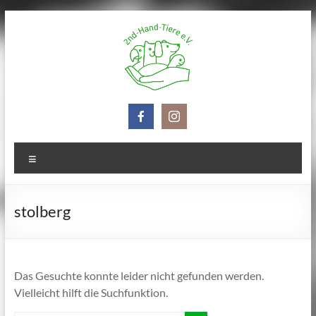
Zum
Inhalt
springen
2nd-
Hand-
Tiere
Menü
e.V.
stolberg
Das Gesuchte konnte leider nicht gefunden werden.
Vielleicht hilft die Suchfunktion.