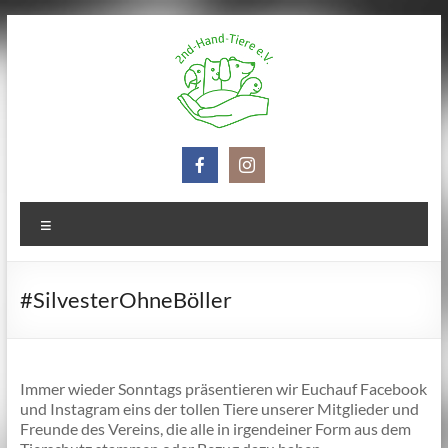
Zum
Inhalt
springen
2nd-
Hand-
Tiere
Menü
e.V.
#SilvesterOhneBöller
Immer wieder Sonntags präsentieren wir Euchauf Facebook
und Instagram eins der tollen Tiere unserer Mitglieder und
Freunde des Vereins, die alle in irgendeiner Form aus dem