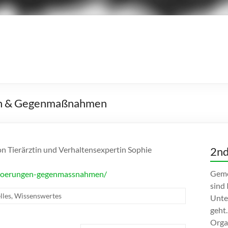
gen & Gegenmaßnahmen
on Tierärztin und Verhaltensexpertin Sophie
2nd
Geme
sstoerungen-gegenmassnahmen/
sind
lles
,
Wissenswertes
Unte
geht.
Orga