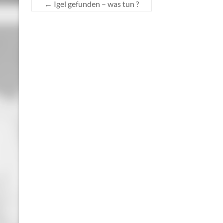
←
Igel gefunden – was tun ?