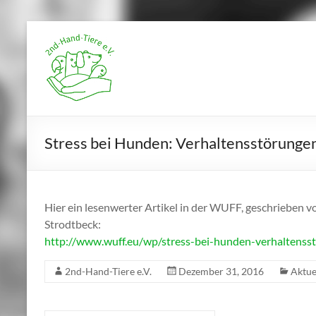
Zum
Inhalt
2nd-
springen
Hand-
Tiere
e.V.
Stress bei Hunden: Verhaltensstörun
Hier ein lesenwerter Artikel in der WUFF, geschrieben v
Strodtbeck:
http://www.wuff.eu/wp/stress-bei-hunden-verhalten
2nd-Hand-Tiere e.V.
Dezember 31, 2016
Aktue