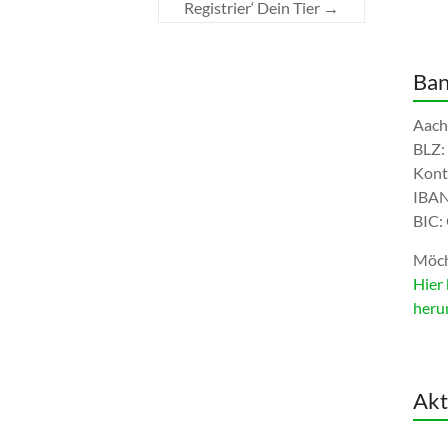
Registrier‘ Dein Tier
→
Ban
Aach
BLZ:
Kont
IBAN
BIC
Möch
Hier 
heru
Akt