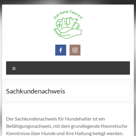
Zum
Inhalt
springen
2nd-
Hand-
Tiere
Menü
e.V.
Sachkundenachweis
Der Sachkundenachweis für Hundehalter ist ein
Befähigungsnachweis, mit dem grundlegende theoretische
Kenntnisse über Hunde und ihre Haltung belegt werden.