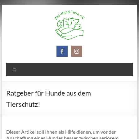
Zum
Inhalt
springen
2nd-
Hand-
Tiere
Menü
e.V.
Ratgeber für Hunde aus dem
Tierschutz!
Dieser Artikel soll Ihnen als Hilfe dienen, um vor der
Anschaffung eines Hundes besser zwischen seriösem